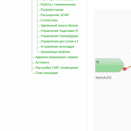
Работа с переменными
Разработчикам
Расширение SOAP
Статистика
Удаленный запуск Бизнес-Процессов с помощью HTTP Обр
Управление Задачами (Репозиторий)
Управление Провайдерами
Управление доступом к Бизнес-Процессам
Устранение неполадок
Хранилище файлов
Администрирование сервера
Астериск
Настройка СМС-оповещения
План миграции