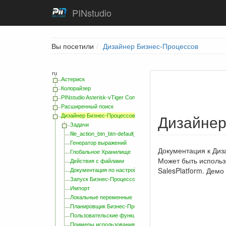
PINstudio
Вы посетили
Дизайнер Бизнес-Процессов
ru
Астериск
Колорайзер
PINstudio Asterisk-vTiger Connector
Расширенный поиск
Дизайнер
Дизайнер Бизнес-Процессов
Задачи
file_action_btn_btn-default_navbar-btns
Генератор выражений
Документация к Диз
Глобальное Хранилище
Может быть использ
Действия с файлами
SalesPlatform. Демо 
Документация по настройке интерфейса CRM
Запуск Бизнес-Процессов с помощью PHP
Импорт
Локальные переменные
Планировщик Бизнес-Процессов
Пользовательские функции
Примеры использования